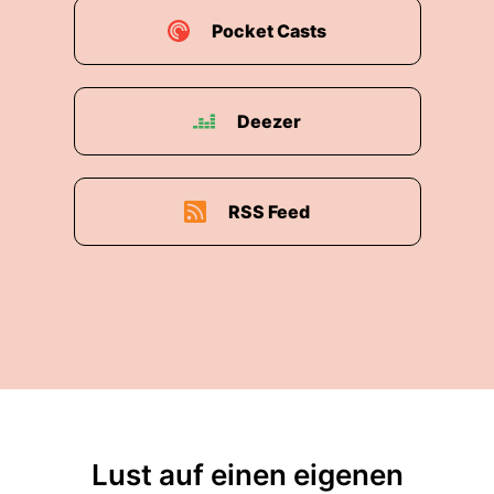
00:02:50: Denn es geht, so ließ man schlichtweg
Pocket Casts
um die Menschen.
00:02:54: Ich würde überhaupt mal vorschlagen
Deezer
nicht immer von Klimaschutz zu sprechen, denn
das Klima braucht nicht geschützt werden.
00:03:01: Das ist wie es ist und wird sein, wie es
RSS Feed
sein wird.
00:03:04: Sonst geht natürlich um
Menschenschutz.
00:03:06: Wir wollen klimatische Verhältnisse,
die uns ein gutes Leben ermöglichen.
00:03:14: Genau das war für uns immer ein
entscheidender Punkt!
Lust auf einen eigenen